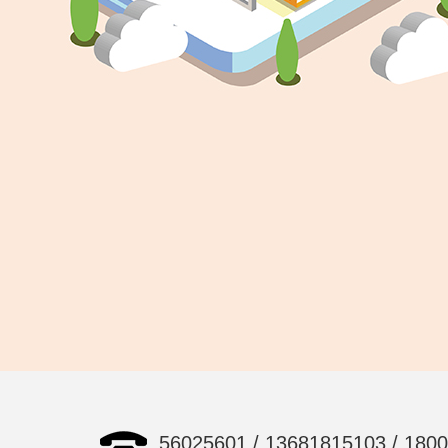
56025601 / 13681815103 / 180