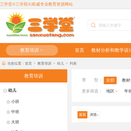
三学堂®三学苑®|权威专业教育资源网站
教育培训
首页
教材分析和教学设
当前位置：
首页
>
教育培训
>
幼儿
>
列表
教育培训
类　　型：
全部
教材
幼儿
更多筛选：
地区
年
小班
中班
最新
浏览↓
大班