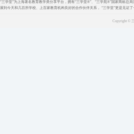
“三学堂”为上海著名教育教学类分享平台，拥有“三学堂®”、“三学苑®”国家商标总局注
展到今天和几百所学校、上百家教育机构良好的合作伙伴关系， “三学堂”更是见证
Copyright © 