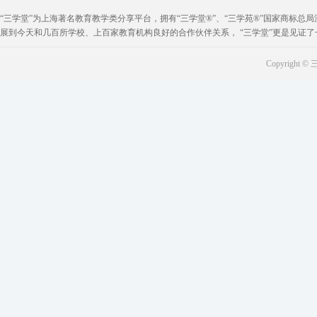
“三学堂”为上海著名教育教学类分享平台，拥有“三学堂®”、“三学苑®”国家商标总局注
展到今天和几百所学校、上百家教育机构良好的合作伙伴关系， “三学堂”更是见证
Copyright © 